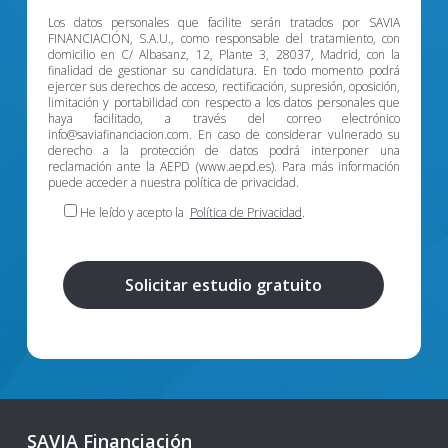
Los datos personales que facilite serán tratados por SAVIA
FINANCIACIÓN, S.A.U., como responsable del tratamiento, con
domicilio en C/ Albasanz, 12, Plante 3, 28037, Madrid, con la
finalidad de gestionar su candidatura. En todo momento podrá
ejercer sus derechos de acceso, rectificación, supresión, oposición,
limitación y portabilidad con respecto a los datos personales que
haya facilitado, a través del correo electrónico
info@saviafinanciacion.com. En caso de considerar vulnerado su
derecho a la protección de datos podrá interponer una
reclamación ante la AEPD (www.aepd.es). Para más información
puede acceder a nuestra política de privacidad.
He leído y acepto la
Política de Privacidad
.
SAVIA Financiación