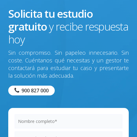
financiar. Puede enviarlo a través
Solicita tu estudio
de la web o gestionarlo de manera
gratuito
y recibe respuesta
personalizada a través de su
gestor.
hoy
Nuestros analistas revisarán la
Sin compromiso. Sin papeleo innecesario. Sin
operación y nos pondremos en
coste. Cuéntanos qué necesitas y un gestor te
contacto con usted para
contactará para estudiar tu caso y presentarte
informarle de los costes y
la solución más adecuada.
documentación necesaria para la
900 827 000
formalización de la operación.
Se firma el contrato de
financiación donde se reflejan las
condiciones acordadas.
Una vez cotejada toda la