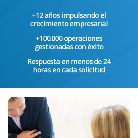
+12 años impulsando el
crecimiento empresarial
+100.000 operaciones
gestionadas con éxito
Respuesta en menos de 24
horas en cada solicitud